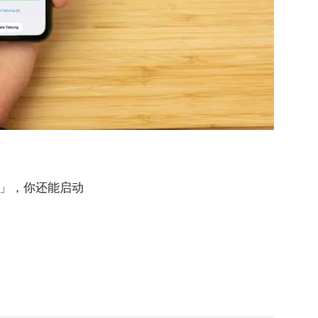
」，你还能启动