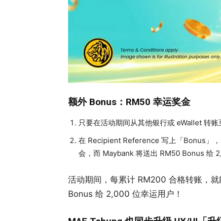
额外 Bonus：RM50 幸运奖金
只要在活动期间从其他银行或 eWallet 转账至
在 Recipient Reference 写上「Bo
会，而 Maybank 将送出 RM50 Bonus 给
活动期间，每累计 RM200 合格转账，就能
Bonus 给 2,000 位幸运用户！