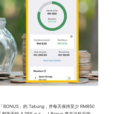
NUS」的 Tabung，并每天保持至少 RM850
s「相等于约 4.29% p.a.」！Bonus 将在达标后的