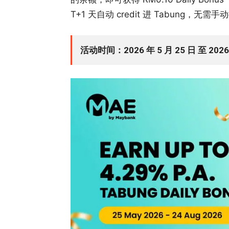
T+1 天自动 credit 进 Tabung，无需
活动时间：2026 年 5 月 25 日 至 2026