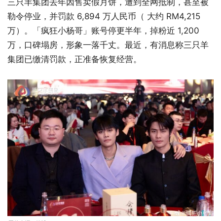
三只羊集团去年因售卖假月饼，遭到全网抵制，甚至被
勒令停业，并罚款 6,894 万人民币（ 大约 RM4,215
万）。「疯狂小杨哥」账号停更半年，掉粉近 1,200
万，口碑塌房，形象一落千丈。最近，有消息称三只羊
集团已缴清罚款，正准备恢复经营。