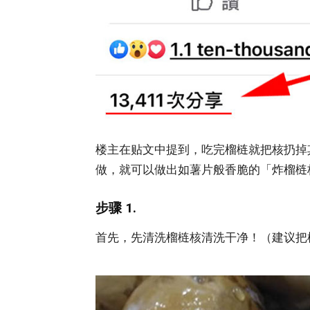
楼主在贴文中提到，吃完榴梿就把核扔掉
做，就可以做出如薯片般香脆的「炸榴梿
步骤 1.
首先，先清洗榴梿核清洗干净！（建议把