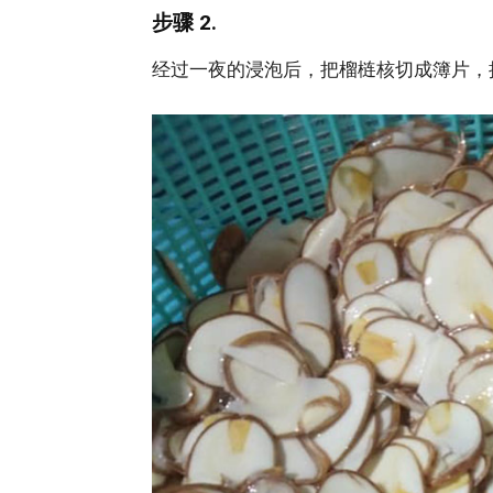
步骤 2.
经过一夜的浸泡后，把榴梿核切成簿片，接著