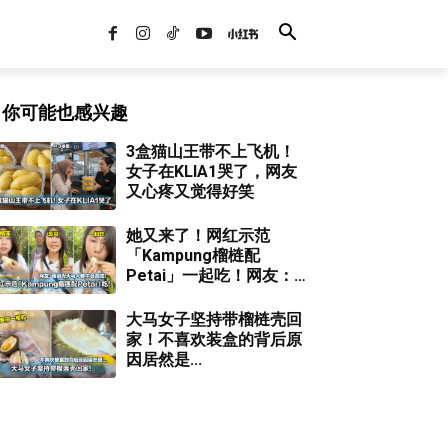
你可能也感兴趣
3盒猫山王带不上飞机！
女子在KLIA1哭了，网友
又心疼又觉得好笑
她又来了！网红示范
「Kampung榴梿配
Petai」一起吃！网友：我
身为马来西亚人都不会酱
吃！
大马女子坚持带榴梿壳回
家！不喜欢装盒的背后原
因居然是...