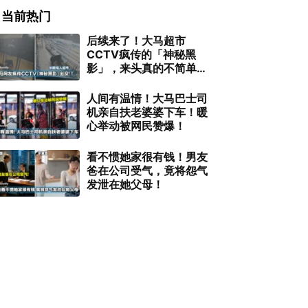
当前热门
后续来了！大马超市
CCTV疯传的「神秘黑
影」，来头真的不简单…
人间有温情！大马巴士司
机亲自扶老婆婆下车！暖
心举动被网民赞爆！
看不惯她家很有钱！男友
爸在公司受气，竟将怨气
发泄在她父母！