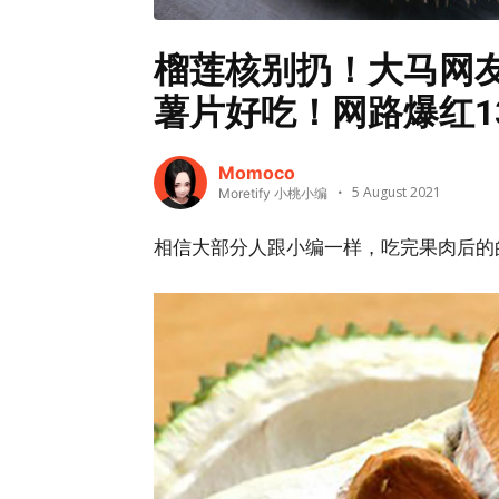
榴莲核别扔！大马网
薯片好吃！网路爆红1
Momoco
5 August 2021
Moretify 小桃小编
相信大部分人跟小编一样，吃完果肉后的