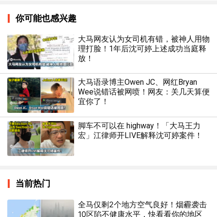
你可能也感兴趣
大马网友认为女司机有错，被神人用物
理打脸！1年后沈可婷上述成功当庭释
放！
大马语录博主Owen JC、网红Bryan
Wee说错话被网喷！网友：关几天算便
宜你了！
脚车不可以在 highway！「大马王力
宏」江律师开LIVE解释沈可婷案件！
当前热门
全马仅剩2个地方空气良好！烟霾袭击
10区陷不健康水平，快看看你的地区