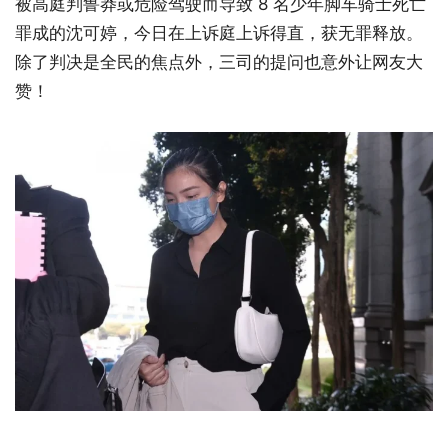
被高庭判鲁莽或危险驾驶而导致 8 名少年脚车骑士死亡
罪成的沈可婷，今日在上诉庭上诉得直，获无罪释放。
除了判决是全民的焦点外，三司的提问也意外让网友大
赞！