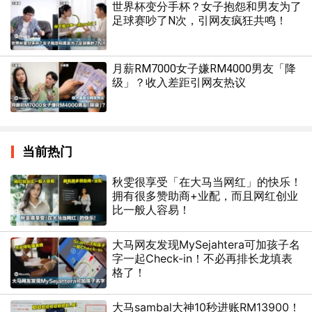
世界杯变分手杯？女子抱怨和男友为了
足球赛吵了N次，引网友疯狂共鸣！
月薪RM7000女子嫌RM4000男友「降
级」？收入差距引网友热议
当前热门
秋雯很享受「在大马当网红」的快乐！
拥有很多赞助商+业配，而且网红创业
比一般人容易！
大马网友发现MySejahtera可加孩子名
字一起Check-in！不必再排长龙填表
格了！
大马sambal大神10秒进账RM13900！