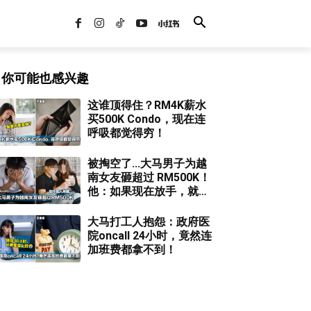
你可能也感兴趣
这谁顶得住？RM4K薪水
买500K Condo，现在连
呼吸都觉得穷！
被掏空了...大马男子为越
南女友砸超过 RM500K！
他：如果现在放手，就是
完全的损失！
大马打工人抱怨：政府医
院oncall 24小时，竟然连
加班费都拿不到！