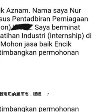
我宝贝的履历表，嘿嘿
」？