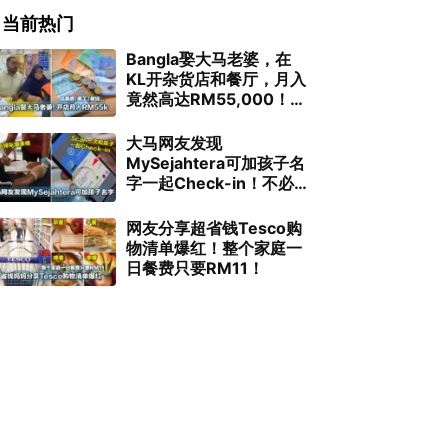
当前热门
Bangla娶大马老婆，在
KL开杂货店和餐厅，月入
竟然高达RM55,000！结
果请「黑工」被捉！
大马网友发现
MySejahtera可加孩子名
字一起Check-in！不必再
排长龙填表格了！
网友分享超省钱Tesco购
物清单爆红！整个家庭一
日餐费只要RM11！