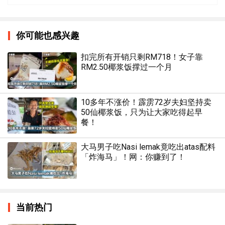
你可能也感兴趣
扣完所有开销只剩RM718！女子靠
RM2.50椰浆饭撑过一个月
10多年不涨价！霹雳72岁夫妇坚持卖
50仙椰浆饭，只为让大家吃得起早
餐！
大马男子吃Nasi lemak竟吃出atas配料
「炸海马」！网：你赚到了！
当前热门