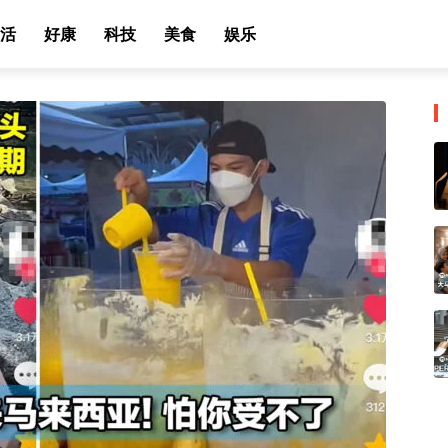
活
好康
科技
美食
娱乐