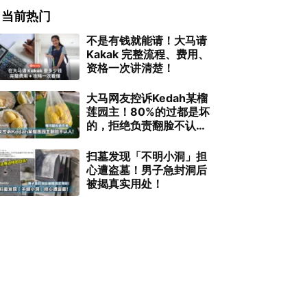
当前热门
不是有钱就能请！大马请
Kakak 完整流程、费用、
资格一次讲清楚！
大马网友控诉Kedah某榴
莲园主！80%的过都是坏
的，拒绝负责翻脸不认
人！
扫墓发现「不明小洞」担
心遭盗墓！男子急封洞后
被揭真实用处！