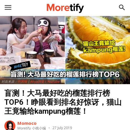
封面来源：
中国报
｜
Ahya阿亚 / YouTube
盲测！大马最好吃的榴莲排行榜
TOP6！睁眼看到排名好惊讶，猫山
王竟输给kampung榴莲！
Momoco
27 July 2019
Moretify 小桃小编