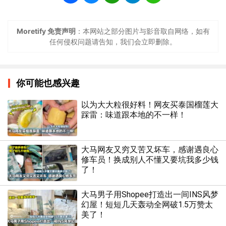
Moretify 免责声明
：本网站之部分图片与影音取自网络，如有
任何侵权问题请告知，我们会立即删除。
你可能也感兴趣
以为大大粒很好料！网友买泰国榴莲大
踩雷：味道跟本地的不一样！
大马网友又穷又苦又坏车，感谢遇良心
修车员！换成别人不懂又要坑我多少钱
了！
大马男子用Shopee打造出一间INS风梦
幻屋！短短几天轰动全网破1.5万赞太
美了！