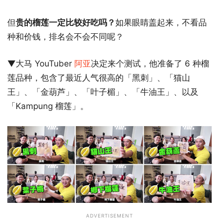
但
贵的榴莲一定比较好吃吗？
如果眼睛盖起来，不看品
种和价钱，排名会不会不同呢？
▼大马 YouTuber
阿亚
决定来个测试，他准备了 6 种榴
莲品种，包含了最近人气很高的「黑刺」、「猫山
王」、「金葫芦」、「叶子楣」、「牛油王」、以及
「Kampung 榴莲」。
ADVERTISEMENT