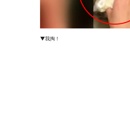
▼我掏！
▼我再掏！（虾子都有了，准备的真齐全