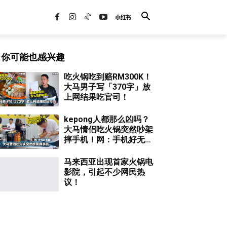
你可能也感兴趣
吃火锅吃到赔RM300K！
大马男子写「370字」放
上网结果吃官司！
kepong人都那么凶吗？
大马情侣吃火锅突然吵架
摔手机！网：手机好无
辜！
马来西亚出现首家火锅电
影院，引起不少网民热
议！