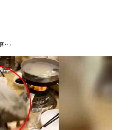
定不可以带菜进来」时，却反而被安娣训斥了一
？那个规定的？