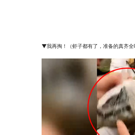
▼当店员支支吾吾的提醒「我们饭店有规
顿！
谁说的？谁说饭店不让拿虾不要自带的