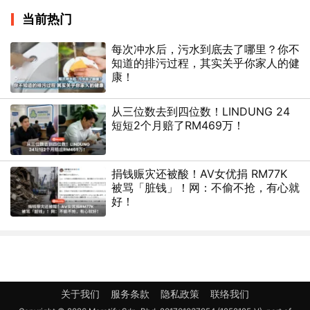
当前热门
每次冲水后，污水到底去了哪里？你不
知道的排污过程，其实关乎你家人的健
康！
从三位数去到四位数！LINDUNG 24
短短2个月赔了RM469万！
捐钱赈灾还被酸！AV女优捐 RM77K
被骂「脏钱」！网：不偷不抢，有心就
好！
关于我们
服务条款
隐私政策
联络我们