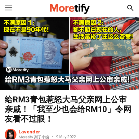
给RM3青包惹怒大马父亲网上公审
亲戚！「我至少也会给RM10」令网
友看不过眼！
Lavender
9 May 2022
Moretify 梨子小编