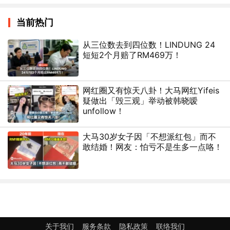
当前热门
从三位数去到四位数！LINDUNG 24
短短2个月赔了RM469万！
网红圈又有惊天八卦！大马网红Yifeis
疑做出「毁三观」举动被韩晓嗳
unfollow！
大马30岁女子因「不想派红包」而不
敢结婚！网友：怕亏不是生多一点咯！
关于我们
服务条款
隐私政策
联络我们