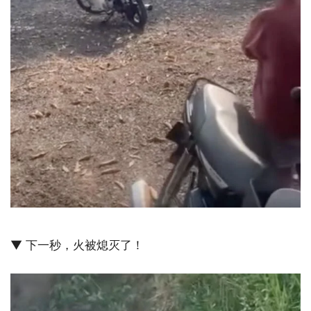
▼ 下一秒，火被熄灭了！