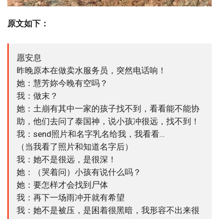
原文如下：
愿安息️
昨晚原本在做卖水服务员，突然电话响！
她：慧芳妳今晚有空吗？
我：做末？
她：土崩有其中一家的孩子找不到，看看能不能协
助，他们去问了泰国神，说小孩冲很远，找不到！
我：send照片和名字乳名给我，我看看…
（当我看了照片和知道名字后）
我：她不是很远，是很深！
她：（哭着问）小孩有说什么吗？
她：要怎样才会找到尸体
我：再下一场雨冲开就有希望
我：她不是被压，是困着很黑暗，我形容不出来很