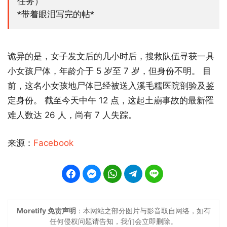
任务）
*带着眼泪写完的帖*
诡异的是，女子发文后的几小时后，搜救队伍寻获一具
小女孩尸体，年龄介于 5 岁至 7 岁，但身份不明。 目
前，这名小女孩地尸体已经被送入溪毛糯医院剖验及鉴
定身份。 截至今天中午 12 点，这起土崩事故的最新罹
难人数达 26 人，尚有 7 人失踪。
来源：
Facebook
Moretify 免责声明
：本网站之部分图片与影音取自网络，如有
任何侵权问题请告知，我们会立即删除。