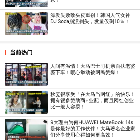
漂发失败致头皮重创！韩国人气女神
DJ Soda崩溃剃头，发量仅剩10％！
当前热门
人间有温情！大马巴士司机亲自扶老婆
婆下车！暖心举动被网民赞爆！
秋雯很享受「在大马当网红」的快乐！
拥有很多赞助商+业配，而且网红创业
比一般人容易！
9大理由为何HUAWEI MateBook 14s
是你最好的工作伙伴！大马著名企业家
们分享使用心得如何更高效！