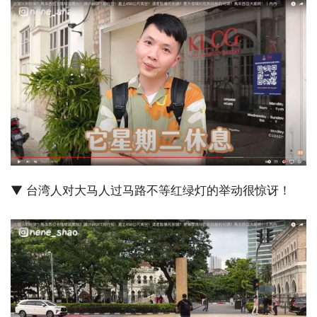
▼ 台湾人对大马人过马路不等红绿灯的举动很惊讶！