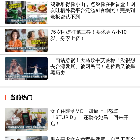
鸡饭堆得像小山，点餐像在拆盲盒！网
友吐槽外卖平台泛滥AI食物照！完美到
老板都认不到...
75岁阿嬷征第三春！要求男方小10
岁、身家上亿！
一句话惹祸！大马歌手艾薇称「没很想
去台湾发展」被网民骂！道歉后又被爆
黑历史...
当前热门
女子住院拿MC，却遭上司怒骂
「STUPID」，还勒令她马上回来开
店！
男友要求女友负责生活费，自己工资全