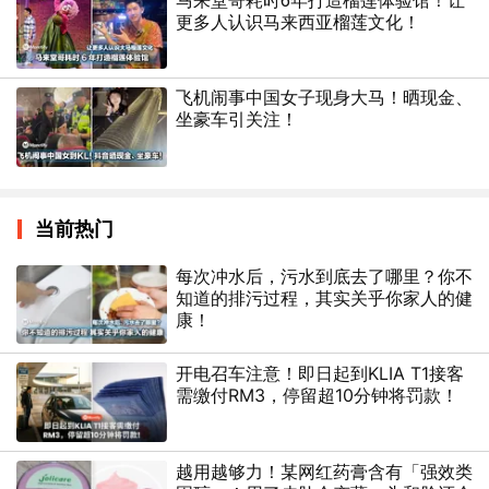
马来堂哥耗时6年打造榴莲体验馆！让
更多人认识马来西亚榴莲文化！
飞机闹事中国女子现身大马！晒现金、
坐豪车引关注！
当前热门
每次冲水后，污水到底去了哪里？你不
知道的排污过程，其实关乎你家人的健
康！
开电召车注意！即日起到KLIA T1接客
需缴付RM3，停留超10分钟将罚款！
越用越够力！某网红药膏含有「强效类