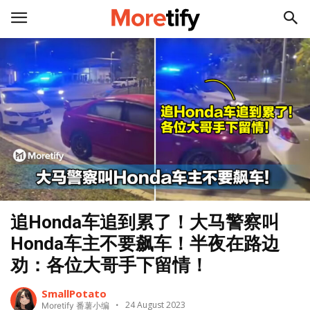
追Honda车追到累了！大马警察叫
Honda车主不要飙车！半夜在路边
劝：各位大哥手下留情！
SmallPotato
24 August 2023
Moretify 番薯小编