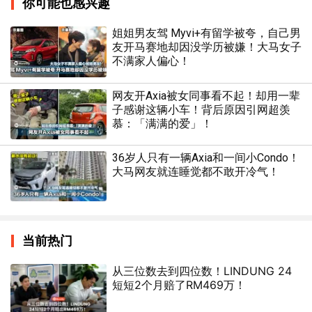
你可能也感兴趣
姐姐男友驾 Myvi+有留学被夸，自己男
友开马赛地却因没学历被嫌！大马女子
不满家人偏心！
网友开Axia被女同事看不起！却用一辈
子感谢这辆小车！背后原因引网超羡
慕：「满满的爱」！
36岁人只有一辆Axia和一间小Condo！
大马网友就连睡觉都不敢开冷气！
当前热门
从三位数去到四位数！LINDUNG 24
短短2个月赔了RM469万！