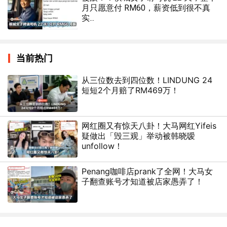
月只愿意付 RM60，薪资低到很不真
实...
当前热门
从三位数去到四位数！LINDUNG 24
短短2个月赔了RM469万！
网红圈又有惊天八卦！大马网红Yifeis
疑做出「毁三观」举动被韩晓嗳
unfollow！
Penang咖啡店prank了全网！大马女
子翻查账号才知道被店家愚弄了！