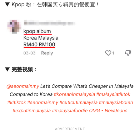
▼ Kpop 粉：在韩国买专辑真的很便宜！
▼
完整视频：
@seonmainmy
Let’s Compare What’s Cheaper in Malaysia
Compared to Korea
#koreaninmalaysia
#malaysiatiktok
#kltiktok
#seonmainmy
#cuticutimalaysia
#malaysiaboleh
#expatinmalaysia
#malaysiafoodie
OMG - NewJeans
ADVERTISEMENT