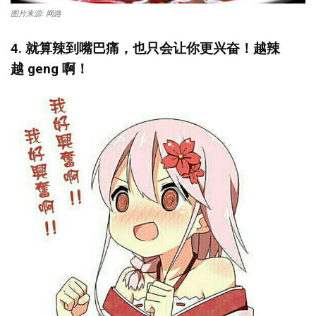
图片来源: 网路
4. 就算辣到嘴巴痛，也只会让你更兴奋！越辣
越
geng
啊！