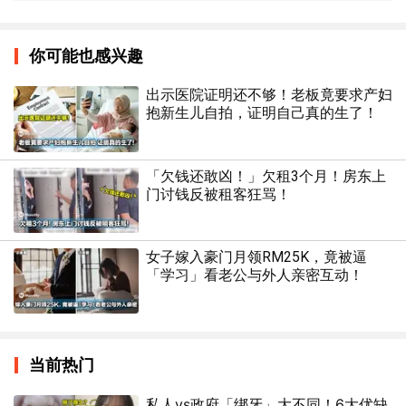
你可能也感兴趣
出示医院证明还不够！老板竟要求产妇
抱新生儿自拍，证明自己真的生了！
「欠钱还敢凶！」欠租3个月！房东上
门讨钱反被租客狂骂！
女子嫁入豪门月领RM25K，竟被逼
「学习」看老公与外人亲密互动！
当前热门
私人vs政府「绑牙」大不同！6大优缺