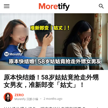
原本快结婚！58岁姑姑竟抢走外甥
女男友，准新郎变「姑丈」！
ZERO
2 months ago
Moretify 沉默小编