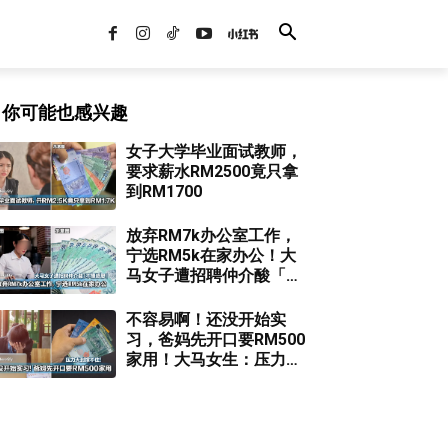
你可能也感兴趣
女子大学毕业面试教师，
要求薪水RM2500竟只拿
到RM1700
放弃RM7k办公室工作，
宁选RM5k在家办公！大
马女子遭招聘仲介酸「不
懂感恩」！
不容易啊！还没开始实
习，爸妈先开口要RM500
家用！大马女生：压力大
到撑不住...