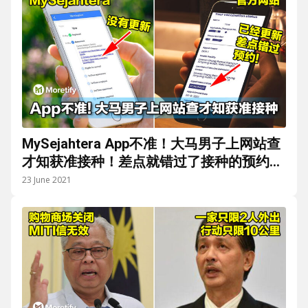
MySejahtera App不准！大马男子上网站查
才知获准接种！差点就错过了接种的预约时
间！
23 June 2021