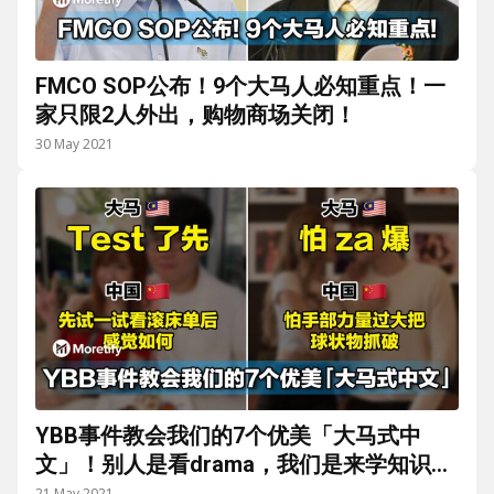
FMCO SOP公布！9个大马人必知重点！一
家只限2人外出，购物商场关闭！
30 May 2021
YBB事件教会我们的7个优美「大马式中
文」！别人是看drama，我们是来学知识
的！
21 May 2021