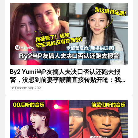
By2 Yumi当P友搞人夫决口否认还跑去报
警，没想到前妻李靓蕾直接转贴开呛：我提
供证据！
18 December 2021