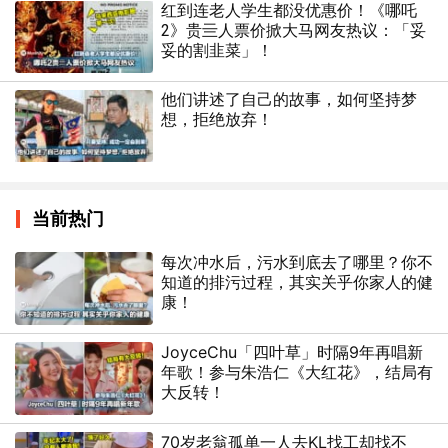
红到连老人学生都没优惠价！《哪吒
2》贵亖人票价掀大马网友热议：「妥
妥的割韭菜」！
他们讲述了自己的故事，如何坚持梦
想，拒绝放弃！
当前热门
每次冲水后，污水到底去了哪里？你不
知道的排污过程，其实关乎你家人的健
康！
JoyceChu「四叶草」时隔9年再唱新
年歌！参与朱浩仁《大红花》，结局有
大反转！
70岁老翁孤单一人去KL找工却找不