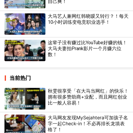
自己爽！
大马艺人兼网红韩晓嗳又转行？！每天
10小时训练变电竞职业选手！
这辈子没有赚过比YouTube好赚的钱！
大马夫妻拍Prank影片一个月赚六位
数！
当前热门
秋雯很享受「在大马当网红」的快乐！
拥有很多赞助商+业配，而且网红创业
比一般人容易！
大马网友发现MySejahtera可加孩子名
字一起Check-in！不必再排长龙填表
格了！