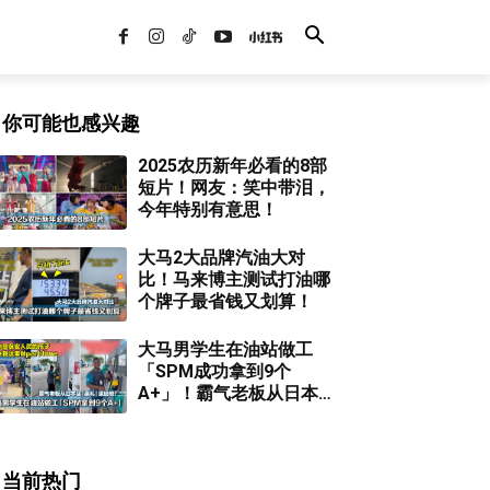
你可能也感兴趣
2025农历新年必看的8部
短片！网友：笑中带泪，
今年特别有意思！
大马2大品牌汽油大对
比！马来博主测试打油哪
个牌子最省钱又划算！
大马男学生在油站做工
「SPM成功拿到9个
A+」！霸气老板从日本买
「豪礼」送给他！
当前热门