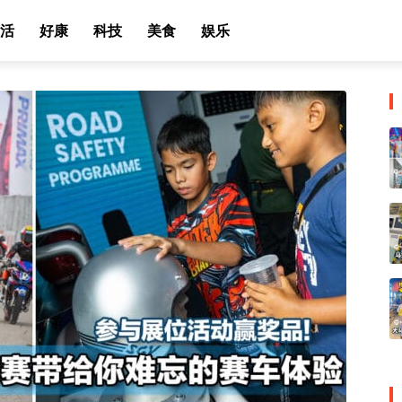
活
好康
科技
美食
娱乐