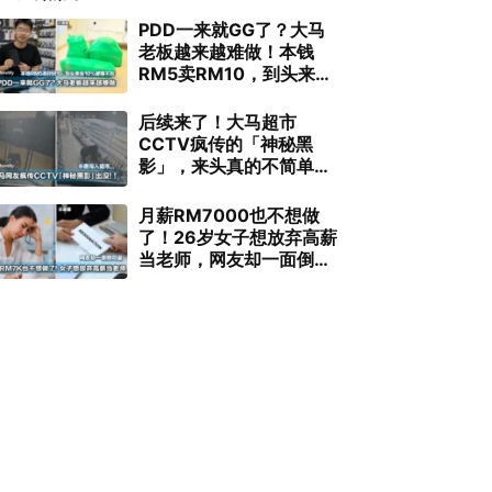
PDD一来就GG了？大马
老板越来越难做！本钱
RM5卖RM10，到头来连
10%都赚不到
后续来了！大马超市
CCTV疯传的「神秘黑
影」，来头真的不简单…
月薪RM7000也不想做
了！26岁女子想放弃高薪
当老师，网友却一面倒劝
退