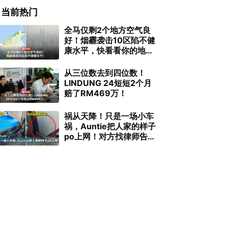
当前热门
全马仅剩2个地方空气良
好！烟霾袭击10区陷不健
康水平，快看看你的地区
有没有榜上有名！
从三位数去到四位数！
LINDUNG 24短短2个月
赔了RM469万！
祸从天降！只是一场小车
祸，Auntie把人家的样子
po上网！对方找律师告
她！