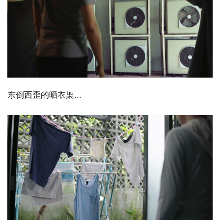
东倒西歪的晒衣架...