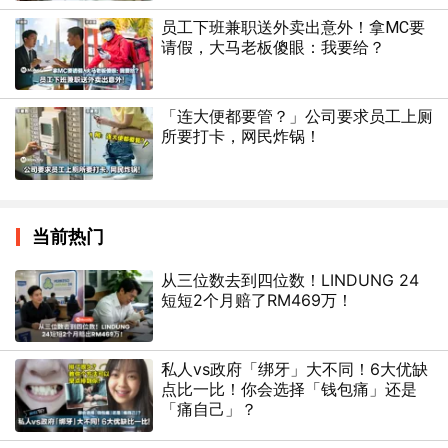
员工下班兼职送外卖出意外！拿MC要
请假，大马老板傻眼：我要给？
「连大便都要管？」公司要求员工上厕
所要打卡，网民炸锅！
当前热门
从三位数去到四位数！LINDUNG 24
短短2个月赔了RM469万！
私人vs政府「绑牙」大不同！6大优缺
点比一比！你会选择「钱包痛」还是
「痛自己」？