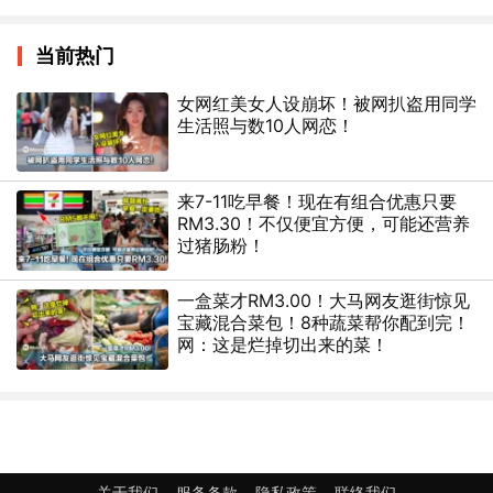
当前热门
女网红美女人设崩坏！被网扒盗用同学
生活照与数10人网恋！
来7-11吃早餐！现在有组合优惠只要
RM3.30！不仅便宜方便，可能还营养
过猪肠粉！
一盒菜才RM3.00！大马网友逛街惊见
宝藏混合菜包！8种蔬菜帮你配到完！
网：这是烂掉切出来的菜！
关于我们
服务条款
隐私政策
联络我们