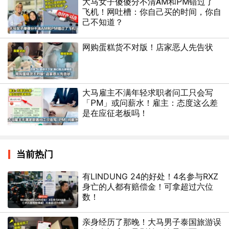
大马女子傻傻分不清AM和PM错过了
飞机！网吐槽：你自己买的时间，你自
己不知道？
网购蛋糕货不对版！店家恶人先告状
大马雇主不满年轻求职者问工只会写
「PM」或问薪水！雇主：态度这么差
是在应征老板吗！
当前热门
有LINDUNG 24的好处！4名参与RXZ
身亡的人都有赔偿金！可拿超过六位
数！
亲身经历了那晚！大马男子泰国旅游误