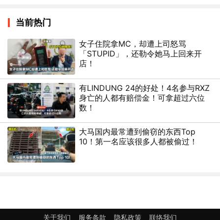
当前热门
女子住院拿MC，却遭上司怒骂
「STUPID」，还勒令她马上回来开
店！
有LINDUNG 24的好处！4名参与RXZ
身亡的人都有赔偿金！可拿超过六位
数！
大马国内最常遭到偷窃的东西Top
10！第一名应该很多人都被偷过！
关于我们
服务条款
隐私政策
联络我们