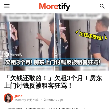
「欠钱还敢凶！」欠租3个月！房东
上门讨钱反被租客狂骂！
June
2 months ago
Moretify 六月小编