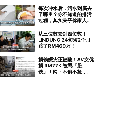
每次冲水后，污水到底去
了哪里？你不知道的排污
过程，其实关乎你家人的
健康！
从三位数去到四位数！
LINDUNG 24短短2个月
赔了RM469万！
捐钱赈灾还被酸！AV女优
捐 RM77K 被骂「脏
钱」！网：不偷不抢，有
心就好！