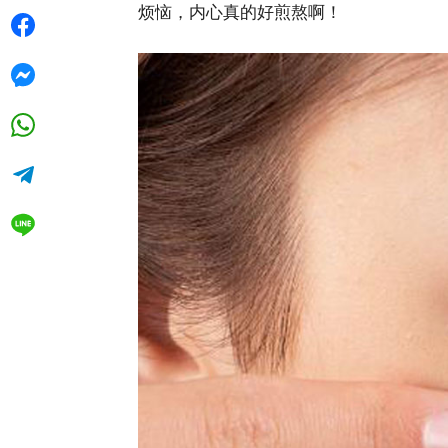
烦恼，内心真的好煎熬啊！