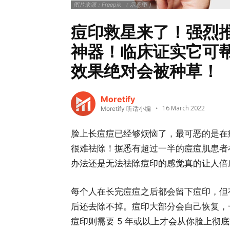
图片来源：Freepik （ 示意图 ）
痘印救星来了！强烈
神器！临床证实它可帮
效果绝对会被种草！
Moretify
16 March 2022
Moretify 听话小编
脸上长痘痘已经够烦恼了，最可恶的是在
很难祛除！据悉有超过一半的痘痘肌患者
办法还是无法祛除痘印的感觉真的让人倍
每个人在长完痘痘之后都会留下痘印，但
后还去除不掉。痘印大部分会自己恢复，一
痘印则需要 5 年或以上才会从你脸上彻