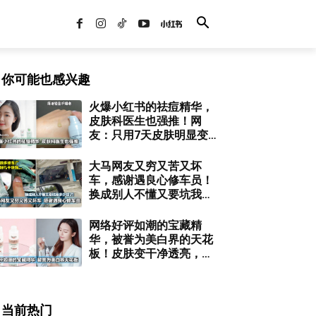
你可能也感兴趣
火爆小红书的祛痘精华，
皮肤科医生也强推！网
友：只用7天皮肤明显变
好了！
大马网友又穷又苦又坏
车，感谢遇良心修车员！
换成别人不懂又要坑我多
少钱了！
网络好评如潮的宝藏精
华，被誉为美白界的天花
板！皮肤变干净透亮，淡
斑与暗黄必用！
当前热门