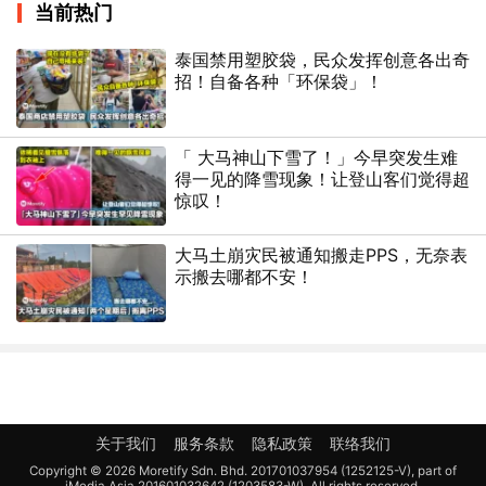
当前热门
泰国禁用塑胶袋，民众发挥创意各出奇
招！自备各种「环保袋」！
「 大马神山下雪了！」今早突发生难
得一见的降雪现象！让登山客们觉得超
惊叹！
大马土崩灾民被通知搬走PPS，无奈表
示搬去哪都不安！
关于我们
服务条款
隐私政策
联络我们
Copyright © 2026 Moretify Sdn. Bhd. 201701037954 (1252125-V), part of