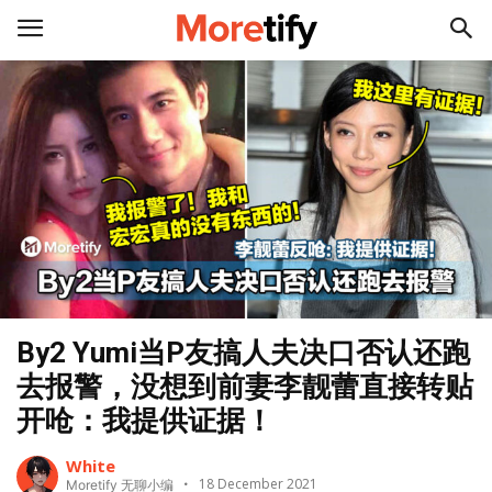
By2 Yumi当P友搞人夫决口否认还跑
去报警，没想到前妻李靓蕾直接转贴
开呛：我提供证据！
White
18 December 2021
Moretify 无聊小编