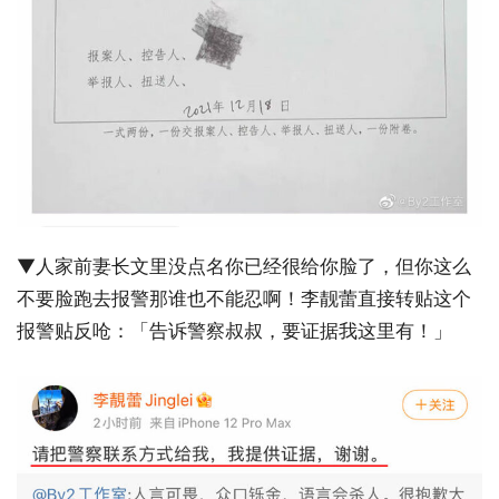
▼人家前妻长文里没点名你已经很给你脸了，但你这么
不要脸跑去报警那谁也不能忍啊！李靓蕾直接转贴这个
报警贴反呛：「告诉警察叔叔，要证据我这里有！」