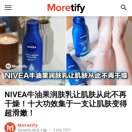
NIVEA牛油果润肤乳让肌肤从此不再
干燥！十大功效集于一支让肌肤变得
超滑嫩！
Moretify
5 July 2021
Moretify 听话小编